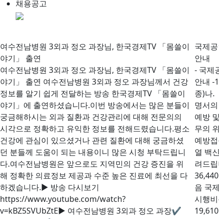
채용공고
여수전남병원 3외과 정오 과장님, 한국경제TV 「몸쓸이
국제공
야기」 출연
안내
여수전남병원 3외과 정오 과장님, 한국경제TV 「몸쓸이
- 국제
야기」 출연 여수전남병원 3외과 정오 과장님께서 건강
안내 
정보를 알기 쉽게 전달하는 방송 한국경제TV 「몸쓸이
종)나
야기」에 출연하셨습니다.이번 방송에서는 많은 분들이
명서의 
궁금해하시는 외과 질환과 건강관리에 대해 전문의의
예방 
시각으로 정확하고 유익한 정보를 전해드렸습니다.평소
무의 
건강에 관심이 있으셨거나 관련 질환에 대해 궁금하셨
예방접
던 분들께 도움이 되는 내용이니 많은 시청 부탁드립니
열 백신
다.여수전남병원은 앞으로도 지역민의 건강 증진을 위
려드립
해 정확한 의료정보 제공과 수준 높은 진료에 최선을 다
36,44
하겠습니다.▶ 방송 다시보기
음 국
https://www.youtube.com/watch?
시행비용
v=kBZ5SVUbZtE▶ 여수전남병원 3외과 정오 과장✔
19,61