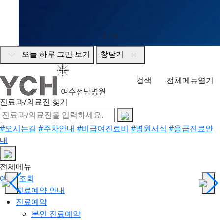
3
/
5
오늘 하루 그만 보기
창닫기
검색
전체메뉴열기
진료과/의료진 찾기
#오시는길
#주차안내
#비급여진료비
#병원서식
#응급진료안
내
전체메뉴
예약/조회
진료예약 안내
진료예약
본인 진료예약