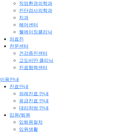
직업환경의학과
진단검사의학과
치과
헤어센터
웰에이징클리닉
의료진
전문센터
건강증진센터
고도비만 클리닉
진료협력센터
이용안내
진료안내
외래진료 안내
응급진료 안내
대리처방 안내
입원/퇴원
입퇴원절차
입원생활