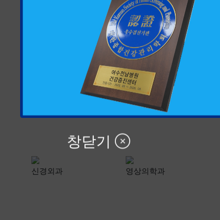
창닫기
신경외과
영상의학과