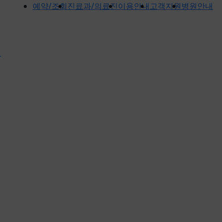
예약/조회
진료과/의료진
이용안내
고객지원
병원안내
내