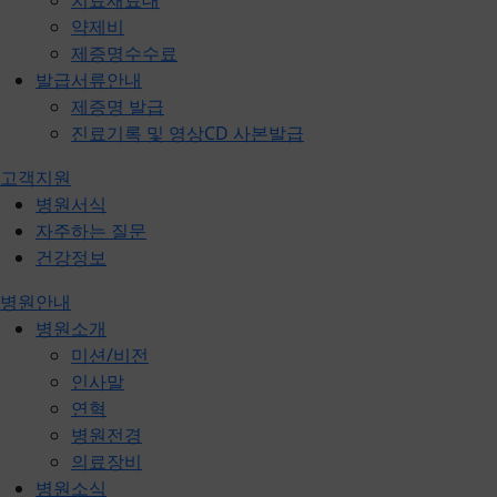
치료재료대
약제비
제증명수수료
발급서류안내
제증명 발급
진료기록 및 영상CD 사본발급
고객지원
병원서식
자주하는 질문
건강정보
병원안내
병원소개
미션/비전
인사말
연혁
병원전경
의료장비
병원소식