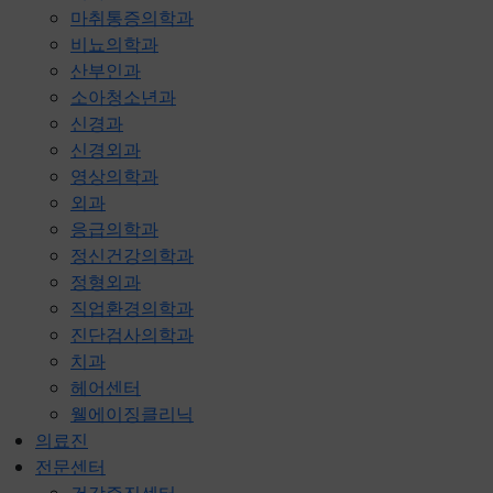
마취통증의학과
비뇨의학과
산부인과
소아청소년과
신경과
신경외과
영상의학과
외과
응급의학과
정신건강의학과
정형외과
직업환경의학과
진단검사의학과
치과
헤어센터
웰에이징클리닉
의료진
전문센터