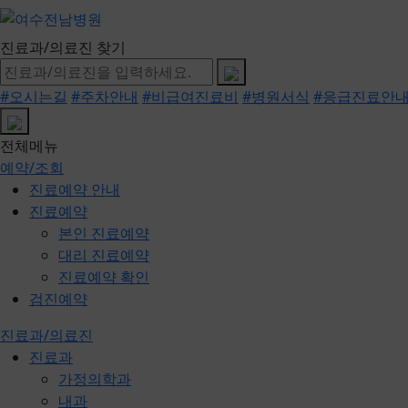
진료과/의료진 찾기
#오시는길
#주차안내
#비급여진료비
#병원서식
#응급진료안
전체메뉴
예약/조회
진료예약 안내
진료예약
본인 진료예약
대리 진료예약
진료예약 확인
검진예약
진료과/의료진
진료과
가정의학과
내과