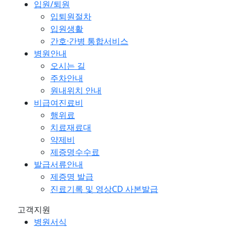
입원/퇴원
입퇴원절차
입원생활
간호·간병 통합서비스
병원안내
오시는 길
주차안내
원내위치 안내
비급여진료비
행위료
치료재료대
약제비
제증명수수료
발급서류안내
제증명 발급
진료기록 및 영상CD 사본발급
고객지원
병원서식