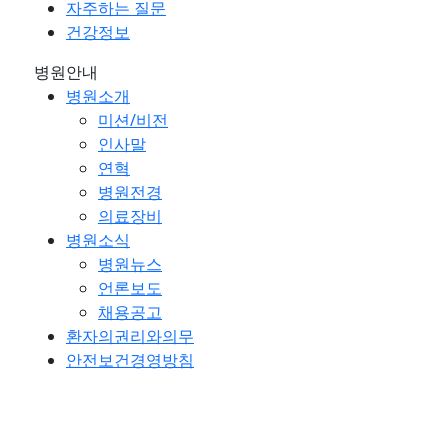
자주하는 질문
건강정보
병원안내
병원소개
미션/비전
인사말
연혁
병원전경
의료장비
병원소식
병원뉴스
언론보도
채용공고
환자의권리와의무
안전보건경영방침