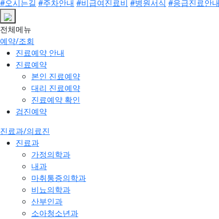
#오시는길
#주차안내
#비급여진료비
#병원서식
#응급진료안
전체메뉴
예약/조회
진료예약 안내
진료예약
본인 진료예약
대리 진료예약
진료예약 확인
검진예약
진료과/의료진
진료과
가정의학과
내과
마취통증의학과
비뇨의학과
산부인과
소아청소년과