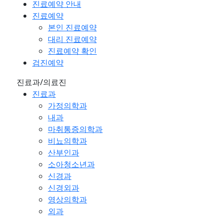
진료예약 안내
진료예약
본인 진료예약
대리 진료예약
진료예약 확인
검진예약
진료과/의료진
진료과
가정의학과
내과
마취통증의학과
비뇨의학과
산부인과
소아청소년과
신경과
신경외과
영상의학과
외과