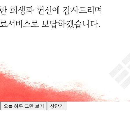
오늘 하루 그만 보기
창닫기