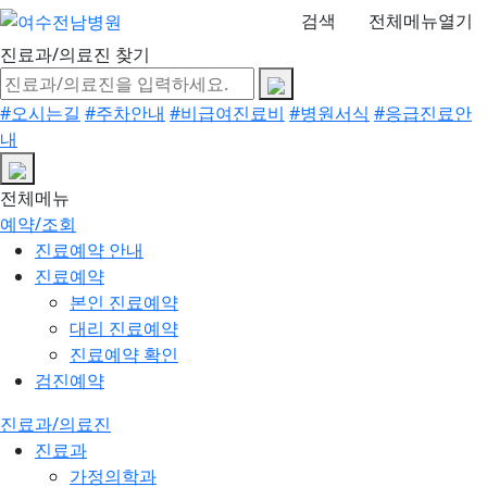
검색
전체메뉴열기
진료과/의료진 찾기
#오시는길
#주차안내
#비급여진료비
#병원서식
#응급진료안
내
전체메뉴
예약/조회
진료예약 안내
진료예약
본인 진료예약
대리 진료예약
진료예약 확인
검진예약
진료과/의료진
진료과
가정의학과