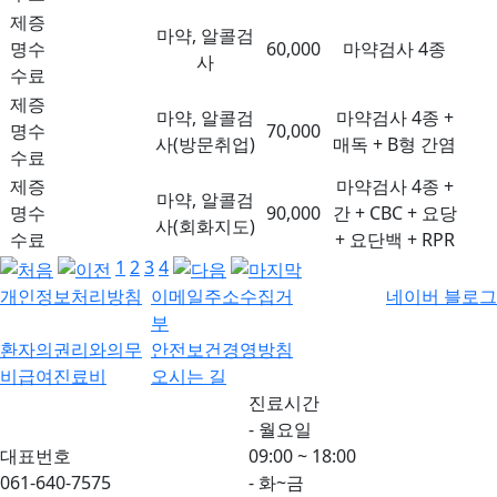
제증
마약, 알콜검
명수
60,000
마약검사 4종
사
수료
제증
마약, 알콜검
마약검사 4종 +
명수
70,000
사(방문취업)
매독 + B형 간염
수료
제증
마약검사 4종 +
마약, 알콜검
명수
90,000
간 + CBC + 요당
사(회화지도)
수료
+ 요단백 + RPR
1
2
3
4
개인정보처리방침
이메일주소수집거
네이버 블로그
부
환자의권리와의무
안전보건경영방침
비급여진료비
오시는 길
진료시간
- 월요일
대표번호
09:00 ~ 18:00
061-640-7575
- 화~금