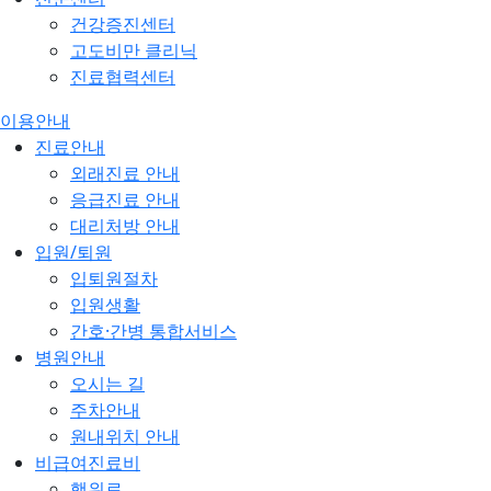
건강증진센터
고도비만 클리닉
진료협력센터
이용안내
진료안내
외래진료 안내
응급진료 안내
대리처방 안내
입원/퇴원
입퇴원절차
입원생활
간호·간병 통합서비스
병원안내
오시는 길
주차안내
원내위치 안내
비급여진료비
행위료