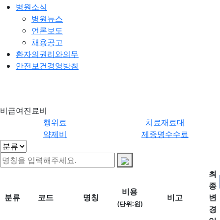
병원소식
병원뉴스
언론보도
채용공고
환자의권리와의무
안전보건경영방침
비급여진료
제증명수수
비급여진료비
비
료
행위료
치료재료대
약제비
제증명수수료
최
종
비용
분류
코드
명칭
비고
변
(단위:원)
경