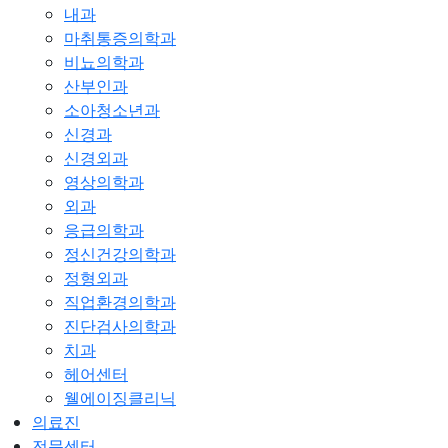
내과
마취통증의학과
비뇨의학과
산부인과
소아청소년과
신경과
신경외과
영상의학과
외과
응급의학과
정신건강의학과
정형외과
직업환경의학과
진단검사의학과
치과
헤어센터
웰에이징클리닉
의료진
전문센터