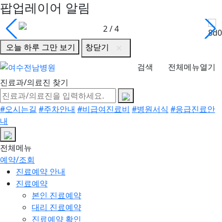
팝업레이어 알림
2
/
4
오늘 하루 그만 보기
창닫기
검색
전체메뉴열기
진료과/의료진 찾기
#오시는길
#주차안내
#비급여진료비
#병원서식
#응급진료안
내
전체메뉴
예약/조회
진료예약 안내
진료예약
본인 진료예약
대리 진료예약
진료예약 확인