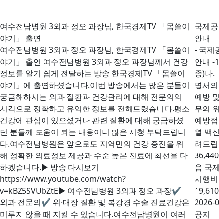
여수전남병원 3외과 정오 과장님, 한국경제TV 「몸쓸이
국제공
야기」 출연
안내
여수전남병원 3외과 정오 과장님, 한국경제TV 「몸쓸이
- 국제
야기」 출연 여수전남병원 3외과 정오 과장님께서 건강
안내 
정보를 알기 쉽게 전달하는 방송 한국경제TV 「몸쓸이
종)나
야기」에 출연하셨습니다.이번 방송에서는 많은 분들이
명서의 
궁금해하시는 외과 질환과 건강관리에 대해 전문의의
예방 
시각으로 정확하고 유익한 정보를 전해드렸습니다.평소
무의 
건강에 관심이 있으셨거나 관련 질환에 대해 궁금하셨
예방접
던 분들께 도움이 되는 내용이니 많은 시청 부탁드립니
열 백신
다.여수전남병원은 앞으로도 지역민의 건강 증진을 위
려드립
해 정확한 의료정보 제공과 수준 높은 진료에 최선을 다
36,44
하겠습니다.▶ 방송 다시보기
음 국
https://www.youtube.com/watch?
시행비용
v=kBZ5SVUbZtE▶ 여수전남병원 3외과 정오 과장✔
19,61
외과 전문의✔ 위·대장 질환 및 복강경 수술 진료건강은
2026-0
미루지 않을 때 지킬 수 있습니다.여수전남병원이 여러
공지