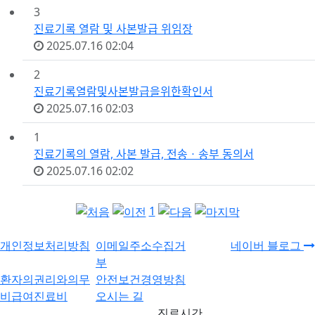
번
3
호
진료기록 열람 및 사본발급 위임장
첨
등
2025.07.16 02:04
부
록
번
2
파
일
호
진료기록열람및사본발급을위한확인서
일
첨
등
2025.07.16 02:03
부
록
번
1
파
일
호
진료기록의 열람, 사본 발급, 전송ㆍ송부 동의서
일
첨
등
2025.07.16 02:02
부
록
파
일
1
일
개인정보처리방침
이메일주소수집거
네이버 블로그
부
환자의권리와의무
안전보건경영방침
비급여진료비
오시는 길
진료시간