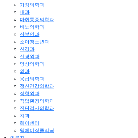
가정의학과
내과
마취통증의학과
비뇨의학과
산부인과
소아청소년과
신경과
신경외과
영상의학과
외과
응급의학과
정신건강의학과
정형외과
직업환경의학과
진단검사의학과
치과
헤어센터
웰에이징클리닉
의료진