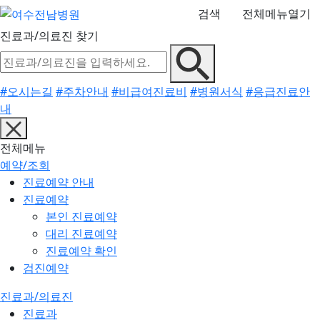
검색
전체메뉴열기
진료과/의료진 찾기
#오시는길
#주차안내
#비급여진료비
#병원서식
#응급진료안
내
전체메뉴
예약/조회
진료예약 안내
진료예약
본인 진료예약
대리 진료예약
진료예약 확인
검진예약
진료과/의료진
진료과