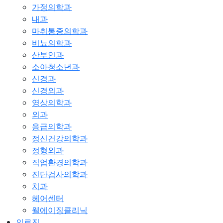
가정의학과
내과
마취통증의학과
비뇨의학과
산부인과
소아청소년과
신경과
신경외과
영상의학과
외과
응급의학과
정신건강의학과
정형외과
직업환경의학과
진단검사의학과
치과
헤어센터
웰에이징클리닉
의료진