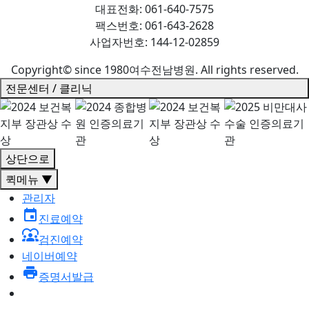
대표전화: 061-640-7575
팩스번호: 061-643-2628
사업자번호: 144-12-02859
Copyright© since 1980여수전남병원. All rights reserved.
전문센터 / 클리닉
상단으로
퀵메뉴 ▼
관리자
event
진료예약
diversity_1
검진예약
네이버예약
local_printshop
증명서발급
전화예약
061-640-7575