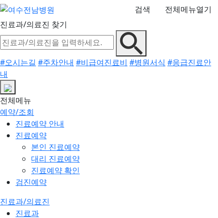
검색
전체메뉴열기
진료과/의료진 찾기
#오시는길
#주차안내
#비급여진료비
#병원서식
#응급진료안
내
전체메뉴
예약/조회
진료예약 안내
진료예약
본인 진료예약
대리 진료예약
진료예약 확인
검진예약
진료과/의료진
진료과