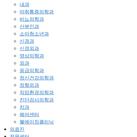
내과
마취통증의학과
비뇨의학과
산부인과
소아청소년과
신경과
신경외과
영상의학과
외과
응급의학과
정신건강의학과
정형외과
직업환경의학과
진단검사의학과
치과
헤어센터
웰에이징클리닉
의료진
전문센터