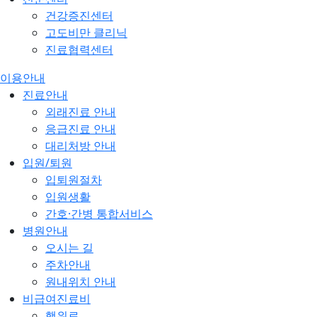
건강증진센터
고도비만 클리닉
진료협력센터
이용안내
진료안내
외래진료 안내
응급진료 안내
대리처방 안내
입원/퇴원
입퇴원절차
입원생활
간호·간병 통합서비스
병원안내
오시는 길
주차안내
원내위치 안내
비급여진료비
행위료