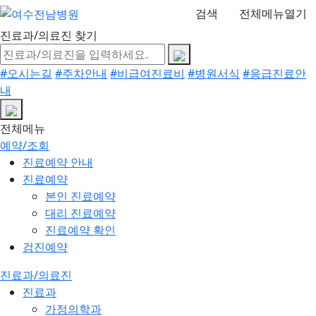
검색
전체메뉴열기
진료과/의료진 찾기
#오시는길
#주차안내
#비급여진료비
#병원서식
#응급진료안
내
전체메뉴
예약/조회
진료예약 안내
진료예약
본인 진료예약
대리 진료예약
진료예약 확인
검진예약
진료과/의료진
진료과
가정의학과