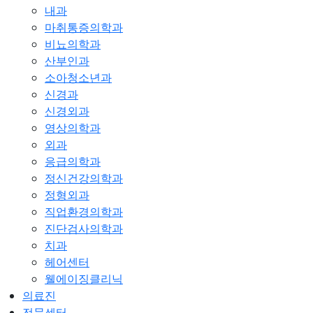
내과
마취통증의학과
비뇨의학과
산부인과
소아청소년과
신경과
신경외과
영상의학과
외과
응급의학과
정신건강의학과
정형외과
직업환경의학과
진단검사의학과
치과
헤어센터
웰에이징클리닉
의료진
전문센터