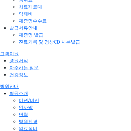
치료재료대
약제비
제증명수수료
발급서류안내
제증명 발급
진료기록 및 영상CD 사본발급
고객지원
병원서식
자주하는 질문
건강정보
병원안내
병원소개
미션/비전
인사말
연혁
병원전경
의료장비