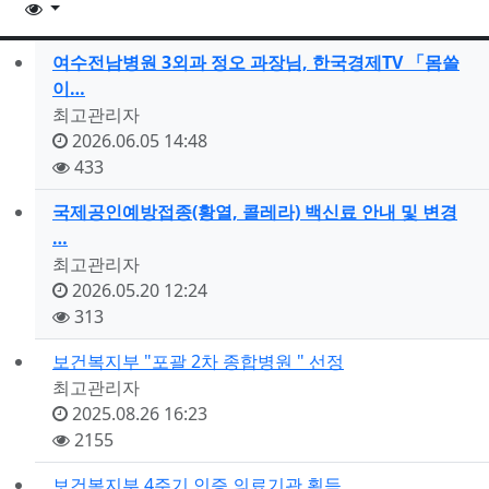
조회순 정렬
여수전남병원 3외과 정오 과장님, 한국경제TV 「몸쓸
이…
등
최고관리자
록
등
2026.06.05 14:48
자
록
조
433
일
회
국제공인예방접종(황열, 콜레라) 백신료 안내 및 변경
…
등
최고관리자
록
등
2026.05.20 12:24
자
록
조
313
일
회
보건복지부 "포괄 2차 종합병원 " 선정
등
최고관리자
록
등
2025.08.26 16:23
자
록
조
2155
일
회
보건복지부 4주기 인증 의료기관 획득