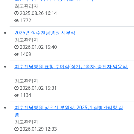
등
최고관리자
록
등
2025.08.26 16:14
자
록
조
1772
일
회
2026년 여수전남병원 시무식
등
최고관리자
록
등
2026.01.02 15:40
자
록
조
1409
일
회
여수전남병원 표창 수여식(장기근속자, 승진자 임용식,
…
등
최고관리자
록
등
2026.01.02 15:31
자
록
조
1134
일
회
여수전남병원 정은선 부원장, 2025년 질병관리청 감
염…
등
최고관리자
록
등
2026.01.29 12:33