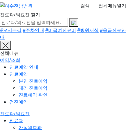
검색
전체메뉴열기
진료과/의료진 찾기
#오시는길
#주차안내
#비급여진료비
#병원서식
#응급진료안
내
전체메뉴
예약/조회
진료예약 안내
진료예약
본인 진료예약
대리 진료예약
진료예약 확인
검진예약
진료과/의료진
진료과
가정의학과