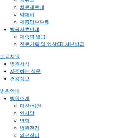
치료재료대
약제비
제증명수수료
발급서류안내
제증명 발급
진료기록 및 영상CD 사본발급
고객지원
병원서식
자주하는 질문
건강정보
병원안내
병원소개
미션/비전
인사말
연혁
병원전경
의료장비