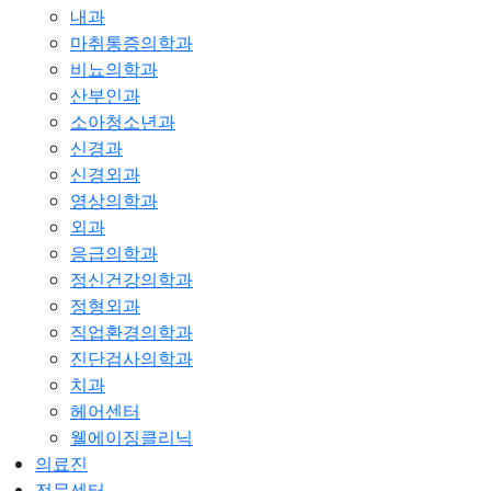
내과
마취통증의학과
비뇨의학과
산부인과
소아청소년과
신경과
신경외과
영상의학과
외과
응급의학과
정신건강의학과
정형외과
직업환경의학과
진단검사의학과
치과
헤어센터
웰에이징클리닉
의료진
전문센터