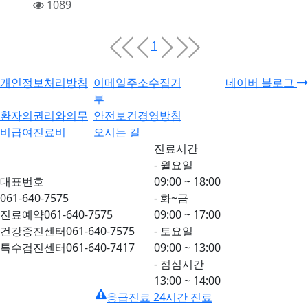
자
록
조
1089
일
회
1
개인정보처리방침
이메일주소수집거
네이버 블로그
부
환자의권리와의무
안전보건경영방침
비급여진료비
오시는 길
진료시간
- 월요일
대표번호
09:00 ~ 18:00
061-640-7575
- 화~금
진료예약
061-640-7575
09:00 ~ 17:00
건강증진센터
061-640-7575
- 토요일
특수검진센터
061-640-7417
09:00 ~ 13:00
- 점심시간
13:00 ~ 14:00
응급진료 24시간 진료