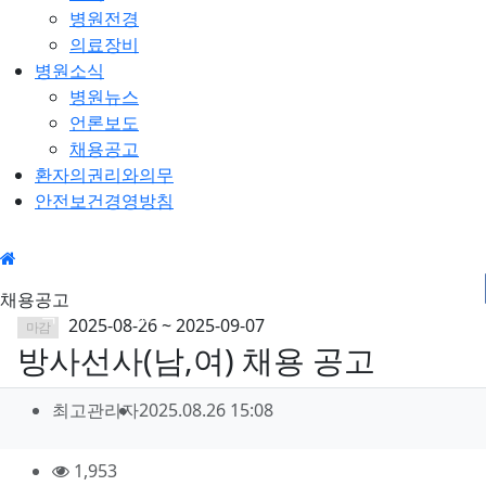
병원전경
의료장비
병원소식
병원뉴스
언론보도
채용공고
환자의권리와의무
안전보건경영방침
병원소
채용공
채용공고
식
고
2025-08-26 ~ 2025-09-07
마감
방사선사(남,여) 채용 공고
작
작
작
최고관리자
2025.08.26 15:08
성
성
성
일
자
컨
조
1,953