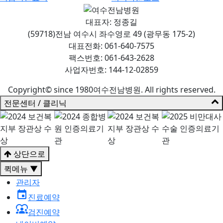
대표자: 정종길
(59718)전남 여수시 좌수영로 49 (광무동 175-2)
대표전화: 061-640-7575
팩스번호: 061-643-2628
사업자번호: 144-12-02859
Copyright© since 1980여수전남병원. All rights reserved.
전문센터 / 클리닉
상단으로
퀵메뉴 ▼
관리자
event
진료예약
diversity_1
검진예약