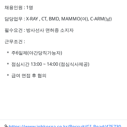
회
정
텐
본
채용인원 : 1명
보
츠
문
정
담당업무 : X-RAY , CT, BMD, MAMMO(여), C-ARM(남)
보
필수요건 : 방사선사 면허증 소지자
근무조건 :
＊ 주6일제(야간당직가능자)
＊ 점심시간 13:00 ~ 14:00 (점심식사제공)
＊ 급여 면접 후 협의
관
https://www.jobkorea.co.kr/Recruit/GI_Read/475730