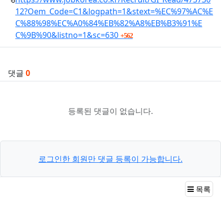
련
12?Oem_Code=C1&logpath=1&stext=%EC%97%AC%E
자
C%88%98%EC%A0%84%EB%82%A8%EB%B3%91%E
료
회
C%9B%90&listno=1&sc=630
562
연
결
댓글
0
등록된 댓글이 없습니다.
로그인한 회원만 댓글 등록이 가능합니다.
목록