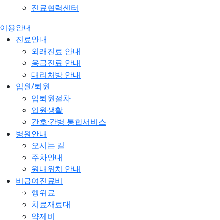
진료협력센터
이용안내
진료안내
외래진료 안내
응급진료 안내
대리처방 안내
입원/퇴원
입퇴원절차
입원생활
간호·간병 통합서비스
병원안내
오시는 길
주차안내
원내위치 안내
비급여진료비
행위료
치료재료대
약제비