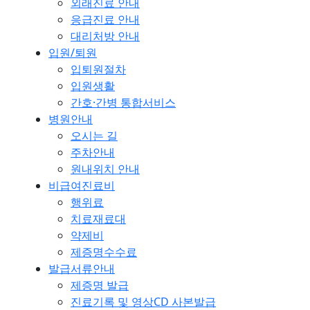
외래진료 안내
응급진료 안내
대리처방 안내
입원/퇴원
입퇴원절차
입원생활
간호·간병 통합서비스
병원안내
오시는 길
주차안내
원내위치 안내
비급여진료비
행위료
치료재료대
약제비
제증명수수료
발급서류안내
제증명 발급
진료기록 및 영상CD 사본발급