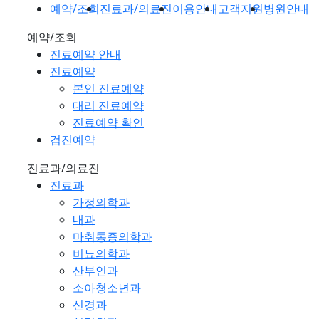
예약/조회
진료과/의료진
이용안내
고객지원
병원안내
예약/조회
진료예약 안내
진료예약
본인 진료예약
대리 진료예약
진료예약 확인
검진예약
진료과/의료진
진료과
가정의학과
내과
마취통증의학과
비뇨의학과
산부인과
소아청소년과
신경과