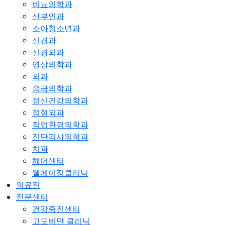
비뇨의학과
산부인과
소아청소년과
신경과
신경외과
영상의학과
외과
응급의학과
정신건강의학과
정형외과
직업환경의학과
진단검사의학과
치과
헤어센터
웰에이징클리닉
의료진
전문센터
건강증진센터
고도비만 클리닉