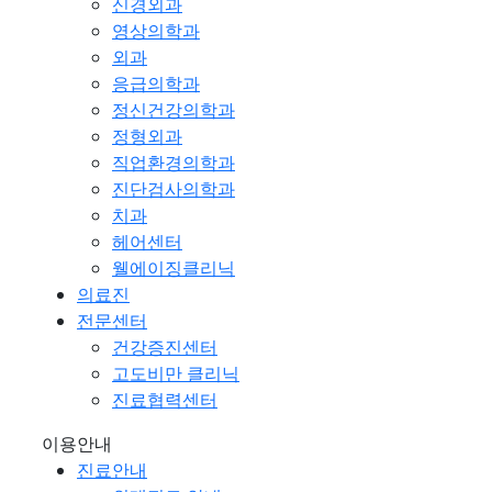
신경외과
영상의학과
외과
응급의학과
정신건강의학과
정형외과
직업환경의학과
진단검사의학과
치과
헤어센터
웰에이징클리닉
의료진
전문센터
건강증진센터
고도비만 클리닉
진료협력센터
이용안내
진료안내