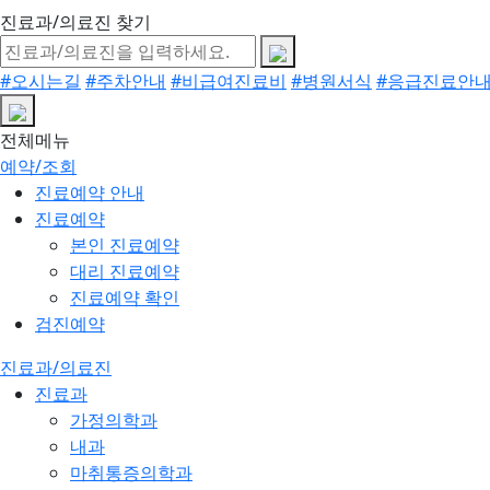
진료과/의료진 찾기
#오시는길
#주차안내
#비급여진료비
#병원서식
#응급진료안
전체메뉴
예약/조회
진료예약 안내
진료예약
본인 진료예약
대리 진료예약
진료예약 확인
검진예약
진료과/의료진
진료과
가정의학과
내과
마취통증의학과