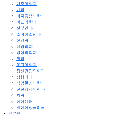
가정의학과
내과
마취통증의학과
비뇨의학과
산부인과
소아청소년과
신경과
신경외과
영상의학과
외과
응급의학과
정신건강의학과
정형외과
직업환경의학과
진단검사의학과
치과
헤어센터
웰에이징클리닉
의료진