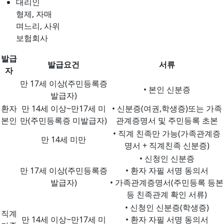
대리인
형제, 자매
며느리, 사위
보험회사
발급
발급요건
서류
자
만 17세 이상(주민등록증
• 본인 신분증
발급자)
환자
만 14세 이상~만17세 미
• 신분증(여권,학생증)또는 가족
본인
만(주민등록증 미발급자)
관계증명서 및 주민등록 초본
• 직계 친족만 가능(가족관계증
만 14세 미만
명서 + 직계친족 신분증)
• 신청인 신분증
만 17세 이상(주민등록증
• 환자 자필 서명 동의서
발급자)
• 가족관계증명서(주민등록 등본
등 친족관계 확인 서류)
• 신청인 신분증(학생증)
직계
만 14세 이상~만17세 미
• 환자 자필 서명 동의서