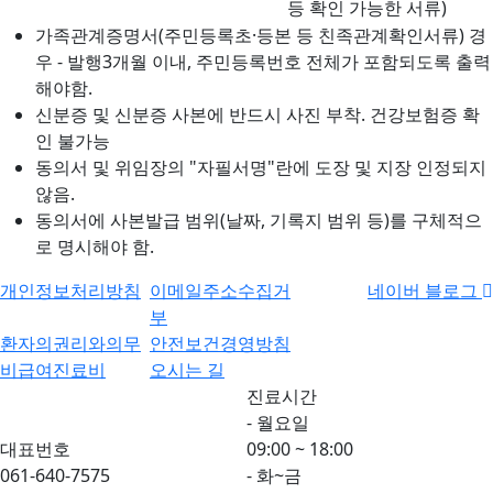
등 확인 가능한 서류)
가족관계증명서(주민등록초·등본 등 친족관계확인서류) 경
우 - 발행3개월 이내, 주민등록번호 전체가 포함되도록 출력
해야함.
신분증 및 신분증 사본에 반드시 사진 부착. 건강보험증 확
인 불가능
동의서 및 위임장의 "자필서명"란에 도장 및 지장 인정되지
않음.
동의서에 사본발급 범위(날짜, 기록지 범위 등)를 구체적으
로 명시해야 함.
개인정보처리방침
이메일주소수집거
네이버 블로그
부
환자의권리와의무
안전보건경영방침
비급여진료비
오시는 길
진료시간
- 월요일
대표번호
09:00 ~ 18:00
061-640-7575
- 화~금