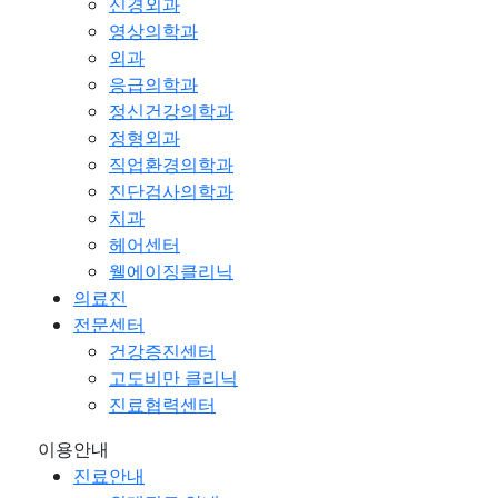
신경외과
영상의학과
외과
응급의학과
정신건강의학과
정형외과
직업환경의학과
진단검사의학과
치과
헤어센터
웰에이징클리닉
의료진
전문센터
건강증진센터
고도비만 클리닉
진료협력센터
이용안내
진료안내