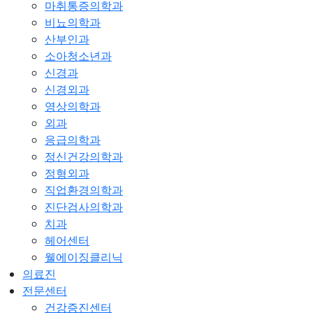
마취통증의학과
비뇨의학과
산부인과
소아청소년과
신경과
신경외과
영상의학과
외과
응급의학과
정신건강의학과
정형외과
직업환경의학과
진단검사의학과
치과
헤어센터
웰에이징클리닉
의료진
전문센터
건강증진센터