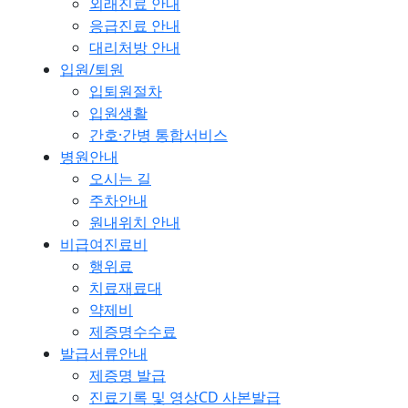
외래진료 안내
응급진료 안내
대리처방 안내
입원/퇴원
입퇴원절차
입원생활
간호·간병 통합서비스
병원안내
오시는 길
주차안내
원내위치 안내
비급여진료비
행위료
치료재료대
약제비
제증명수수료
발급서류안내
제증명 발급
진료기록 및 영상CD 사본발급