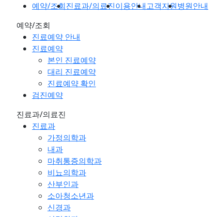
예약/조회
진료과/의료진
이용안내
고객지원
병원안내
예약/조회
진료예약 안내
진료예약
본인 진료예약
대리 진료예약
진료예약 확인
검진예약
진료과/의료진
진료과
가정의학과
내과
마취통증의학과
비뇨의학과
산부인과
소아청소년과
신경과