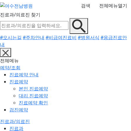
검색
전체메뉴열기
진료과/의료진 찾기
#오시는길
#주차안내
#비급여진료비
#병원서식
#응급진료안
내
전체메뉴
예약/조회
진료예약 안내
진료예약
본인 진료예약
대리 진료예약
진료예약 확인
검진예약
진료과/의료진
진료과