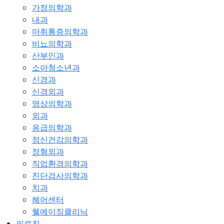
가정의학과
내과
마취통증의학과
비뇨의학과
산부인과
소아청소년과
신경과
신경외과
영상의학과
외과
응급의학과
정신건강의학과
정형외과
직업환경의학과
진단검사의학과
치과
헤어센터
웰에이징클리닉
의료진