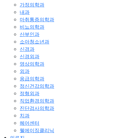
가정의학과
내과
마취통증의학과
비뇨의학과
산부인과
소아청소년과
신경과
신경외과
영상의학과
외과
응급의학과
정신건강의학과
정형외과
직업환경의학과
진단검사의학과
치과
헤어센터
웰에이징클리닉
의료진