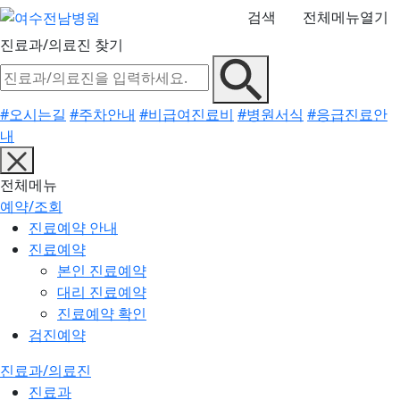
검색
전체메뉴열기
진료과/의료진 찾기
#오시는길
#주차안내
#비급여진료비
#병원서식
#응급진료안
내
전체메뉴
예약/조회
진료예약 안내
진료예약
본인 진료예약
대리 진료예약
진료예약 확인
검진예약
진료과/의료진
진료과