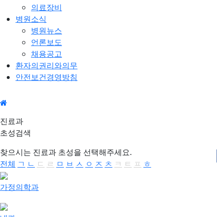
의료장비
병원소식
병원뉴스
언론보도
채용공고
환자의권리와의무
안전보건경영방침
진료
진료과
과
초성검색
찾으시는 진료과 초성을 선택해주세요.
전체
ㄱ
ㄴ
ㄷ
ㄹ
ㅁ
ㅂ
ㅅ
ㅇ
ㅈ
ㅊ
ㅋ
ㅌ
ㅍ
ㅎ
가정의학과