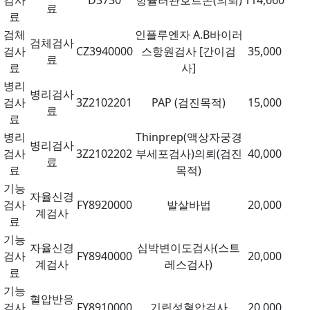
검사
D3730
항뮬러관호르몬(의뢰)
114,660
료
료
검체
인플루엔자 A.B바이러
검체검사
검사
CZ3940000
스항원검사 [간이검
35,000
료
료
사]
병리
병리검사
검사
3Z2102201
PAP (검진목적)
15,000
료
료
병리
Thinprep(액상자궁경
병리검사
검사
3Z2102202
부세포검사)의뢰(검진
40,000
료
료
목적)
기능
자율신경
검사
FY8920000
발살바법
20,000
계검사
료
기능
자율신경
심박변이도검사(스트
검사
FY8940000
20,000
계검사
레스검사)
료
기능
혈압반응
검사
FY8910000
기립성혈압검사
20,000