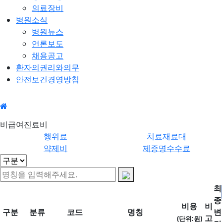
의료장비
병원소식
병원뉴스
언론보도
채용공고
환자의권리와의무
안전보건경영방침
비급여진료
행위
비급여진료비
비
료
행위료
치료재료대
약제비
제증명수수료
최
종
비용
비
구분
분류
코드
명칭
변
고
(단위:원)