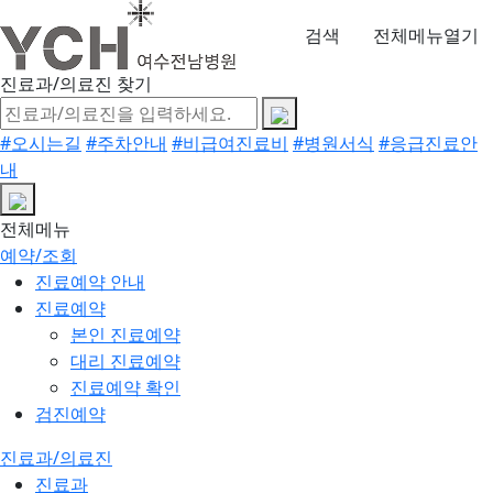
검색
전체메뉴열기
진료과/의료진 찾기
#오시는길
#주차안내
#비급여진료비
#병원서식
#응급진료안
내
전체메뉴
예약/조회
진료예약 안내
진료예약
본인 진료예약
대리 진료예약
진료예약 확인
검진예약
진료과/의료진
진료과