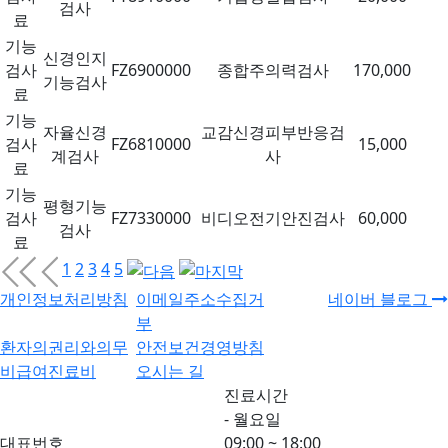
검사
료
기능
신경인지
검사
FZ6900000
종합주의력검사
170,000
기능검사
료
기능
자율신경
교감신경피부반응검
검사
FZ6810000
15,000
계검사
사
료
기능
평형기능
검사
FZ7330000
비디오전기안진검사
60,000
검사
료
1
2
3
4
5
개인정보처리방침
이메일주소수집거
네이버 블로그
부
환자의권리와의무
안전보건경영방침
비급여진료비
오시는 길
진료시간
- 월요일
대표번호
09:00 ~ 18:00