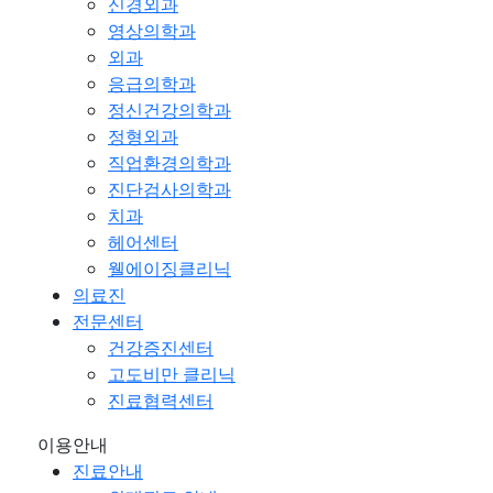
신경외과
영상의학과
외과
응급의학과
정신건강의학과
정형외과
직업환경의학과
진단검사의학과
치과
헤어센터
웰에이징클리닉
의료진
전문센터
건강증진센터
고도비만 클리닉
진료협력센터
이용안내
진료안내