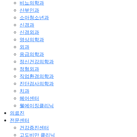
비뇨의학과
산부인과
소아청소년과
신경과
신경외과
영상의학과
외과
응급의학과
정신건강의학과
정형외과
직업환경의학과
진단검사의학과
치과
헤어센터
웰에이징클리닉
의료진
전문센터
건강증진센터
고도비만 클리닉