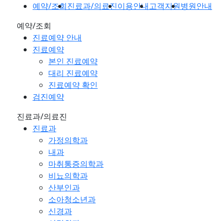
예약/조회
진료과/의료진
이용안내
고객지원
병원안내
예약/조회
진료예약 안내
진료예약
본인 진료예약
대리 진료예약
진료예약 확인
검진예약
진료과/의료진
진료과
가정의학과
내과
마취통증의학과
비뇨의학과
산부인과
소아청소년과
신경과