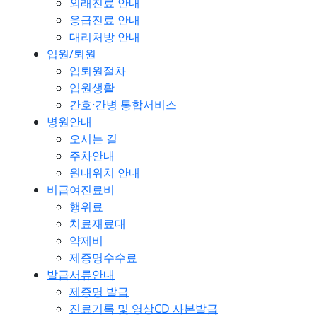
외래진료 안내
응급진료 안내
대리처방 안내
입원/퇴원
입퇴원절차
입원생활
간호·간병 통합서비스
병원안내
오시는 길
주차안내
원내위치 안내
비급여진료비
행위료
치료재료대
약제비
제증명수수료
발급서류안내
제증명 발급
진료기록 및 영상CD 사본발급