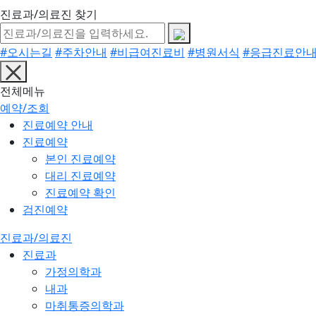
진료과/의료진 찾기
#오시는길
#주차안내
#비급여진료비
#병원서식
#응급진료안
전체메뉴
예약/조회
진료예약 안내
진료예약
본인 진료예약
대리 진료예약
진료예약 확인
검진예약
진료과/의료진
진료과
가정의학과
내과
마취통증의학과