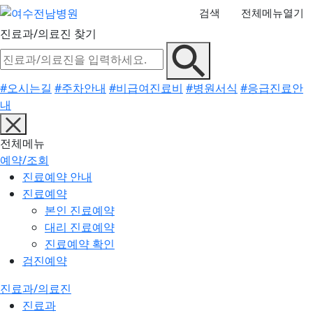
검색
전체메뉴열기
진료과/의료진 찾기
#오시는길
#주차안내
#비급여진료비
#병원서식
#응급진료안
내
전체메뉴
예약/조회
진료예약 안내
진료예약
본인 진료예약
대리 진료예약
진료예약 확인
검진예약
진료과/의료진
진료과