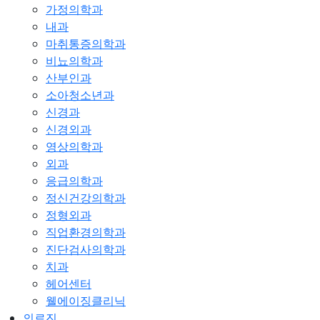
가정의학과
내과
마취통증의학과
비뇨의학과
산부인과
소아청소년과
신경과
신경외과
영상의학과
외과
응급의학과
정신건강의학과
정형외과
직업환경의학과
진단검사의학과
치과
헤어센터
웰에이징클리닉
의료진