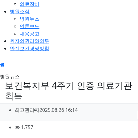
의료장비
병원소식
병원뉴스
언론보도
채용공고
환자의권리와의무
안전보건경영방침
병원소
병원뉴
병원뉴스
식
스
보건복지부 4주기 인증 의료기관
획득
작
작
작
최고관리자
2025.08.26 16:14
성
성
성
일
자
컨
조
1,757
회
정
텐