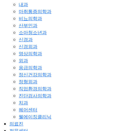
내과
마취통증의학과
비뇨의학과
산부인과
소아청소년과
신경과
신경외과
영상의학과
외과
응급의학과
정신건강의학과
정형외과
직업환경의학과
진단검사의학과
치과
헤어센터
웰에이징클리닉
의료진
전문센터