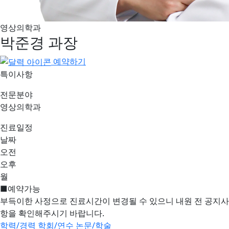
영상의학과
박준경
과장
예약하기
특이사항
전문분야
영상의학과
진료일정
날짜
오전
오후
월
■
예약가능
부득이한 사정으로 진료시간이 변경될 수 있으니 내원 전 공지사
항을 확인해주시기 바랍니다.
학력/경력
학회/연수
논문/학술