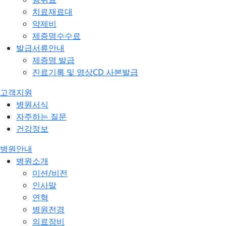
치료재료대
약제비
제증명수수료
발급서류안내
제증명 발급
진료기록 및 영상CD 사본발급
고객지원
병원서식
자주하는 질문
건강정보
병원안내
병원소개
미션/비전
인사말
연혁
병원전경
의료장비