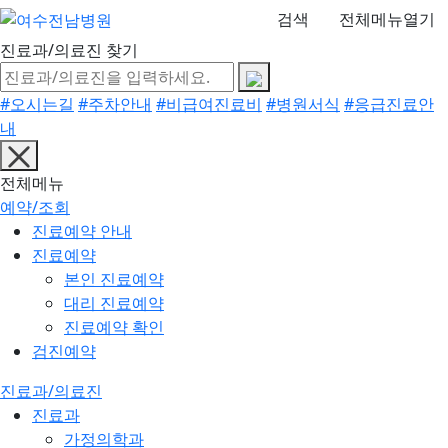
검색
전체메뉴열기
진료과/의료진 찾기
#오시는길
#주차안내
#비급여진료비
#병원서식
#응급진료안
내
전체메뉴
예약/조회
진료예약 안내
진료예약
본인 진료예약
대리 진료예약
진료예약 확인
검진예약
진료과/의료진
진료과
가정의학과