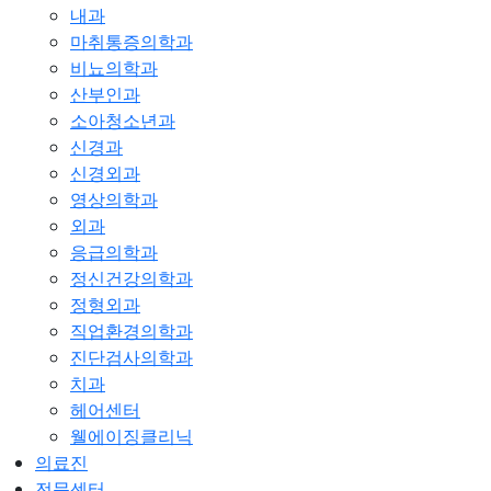
내과
마취통증의학과
비뇨의학과
산부인과
소아청소년과
신경과
신경외과
영상의학과
외과
응급의학과
정신건강의학과
정형외과
직업환경의학과
진단검사의학과
치과
헤어센터
웰에이징클리닉
의료진
전문센터