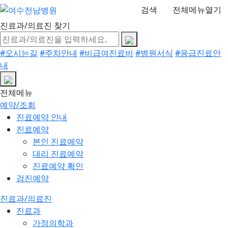
검색
전체메뉴열기
진료과/의료진 찾기
#오시는길
#주차안내
#비급여진료비
#병원서식
#응급진료안
내
전체메뉴
예약/조회
진료예약 안내
진료예약
본인 진료예약
대리 진료예약
진료예약 확인
검진예약
진료과/의료진
진료과
가정의학과