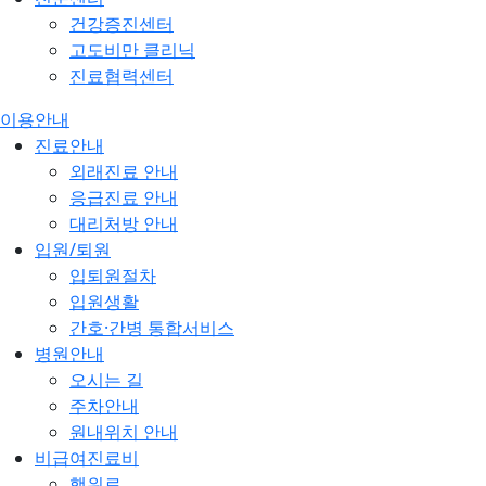
건강증진센터
고도비만 클리닉
진료협력센터
이용안내
진료안내
외래진료 안내
응급진료 안내
대리처방 안내
입원/퇴원
입퇴원절차
입원생활
간호·간병 통합서비스
병원안내
오시는 길
주차안내
원내위치 안내
비급여진료비
행위료