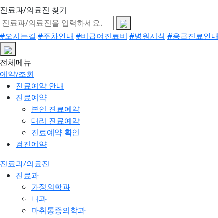
진료과/의료진 찾기
#오시는길
#주차안내
#비급여진료비
#병원서식
#응급진료안
전체메뉴
예약/조회
진료예약 안내
진료예약
본인 진료예약
대리 진료예약
진료예약 확인
검진예약
진료과/의료진
진료과
가정의학과
내과
마취통증의학과