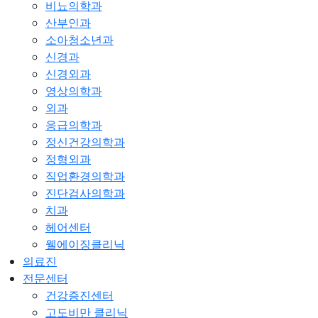
비뇨의학과
산부인과
소아청소년과
신경과
신경외과
영상의학과
외과
응급의학과
정신건강의학과
정형외과
직업환경의학과
진단검사의학과
치과
헤어센터
웰에이징클리닉
의료진
전문센터
건강증진센터
고도비만 클리닉