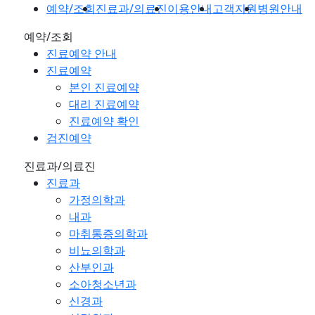
예약/조회
진료과/의료진
이용안내
고객지원
병원안내
예약/조회
진료예약 안내
진료예약
본인 진료예약
대리 진료예약
진료예약 확인
검진예약
진료과/의료진
진료과
가정의학과
내과
마취통증의학과
비뇨의학과
산부인과
소아청소년과
신경과