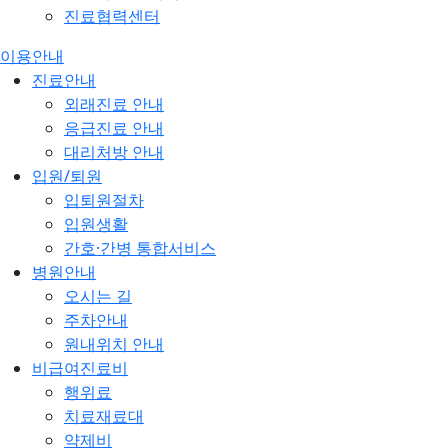
진료협력센터
이용안내
진료안내
외래진료 안내
응급진료 안내
대리처방 안내
입원/퇴원
입퇴원절차
입원생활
간호·간병 통합서비스
병원안내
오시는 길
주차안내
원내위치 안내
비급여진료비
행위료
치료재료대
약제비