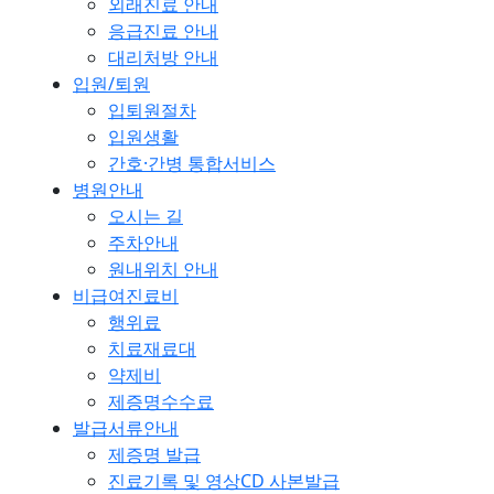
외래진료 안내
응급진료 안내
대리처방 안내
입원/퇴원
입퇴원절차
입원생활
간호·간병 통합서비스
병원안내
오시는 길
주차안내
원내위치 안내
비급여진료비
행위료
치료재료대
약제비
제증명수수료
발급서류안내
제증명 발급
진료기록 및 영상CD 사본발급