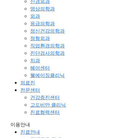
신경외과
영상의학과
외과
응급의학과
정신건강의학과
정형외과
직업환경의학과
진단검사의학과
치과
헤어센터
웰에이징클리닉
의료진
전문센터
건강증진센터
고도비만 클리닉
진료협력센터
이용안내
진료안내