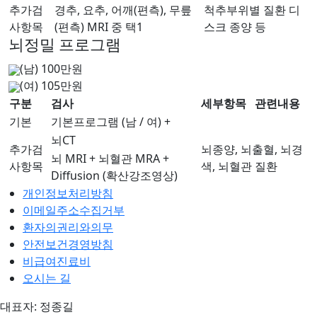
추가검
경추, 요추, 어깨(편측), 무릎
척추부위별 질환 디
사항목
(편측) MRI 중 택1
스크 종양 등
뇌정밀 프로그램
(남) 100만원
(여) 105만원
구분
검사
세부항목
관련내용
기본
기본프로그램 (남 / 여) +
뇌CT
추가검
뇌종양, 뇌출혈, 뇌경
뇌 MRI + 뇌혈관 MRA +
사항목
색, 뇌혈관 질환
Diffusion (확산강조영상)
개인정보처리방침
이메일주소수집거부
환자의권리와의무
안전보건경영방침
비급여진료비
오시는 길
대표자: 정종길