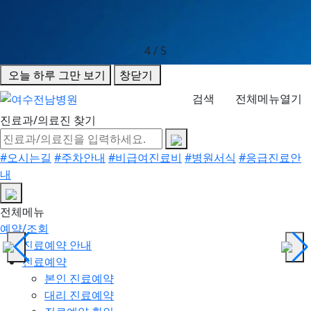
4
/
5
오늘 하루 그만 보기
창닫기
검색
전체메뉴열기
진료과/의료진 찾기
#오시는길
#주차안내
#비급여진료비
#병원서식
#응급진료안
내
전체메뉴
예약/조회
진료예약 안내
진료예약
본인 진료예약
대리 진료예약