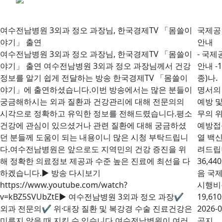
여수전남병원 3외과 정오 과장님, 한국경제TV 「몸쓸이
국제공
야기」 출연
안내
여수전남병원 3외과 정오 과장님, 한국경제TV 「몸쓸이
- 국제
야기」 출연 여수전남병원 3외과 정오 과장님께서 건강
안내 
정보를 알기 쉽게 전달하는 방송 한국경제TV 「몸쓸이
종)나
야기」에 출연하셨습니다.이번 방송에서는 많은 분들이
명서의 
궁금해하시는 외과 질환과 건강관리에 대해 전문의의
예방 
시각으로 정확하고 유익한 정보를 전해드렸습니다.평소
무의 
건강에 관심이 있으셨거나 관련 질환에 대해 궁금하셨
예방접
던 분들께 도움이 되는 내용이니 많은 시청 부탁드립니
열 백신
다.여수전남병원은 앞으로도 지역민의 건강 증진을 위
려드립
해 정확한 의료정보 제공과 수준 높은 진료에 최선을 다
36,44
하겠습니다.▶ 방송 다시보기
음 국
https://www.youtube.com/watch?
시행비용
v=kBZ5SVUbZtE▶ 여수전남병원 3외과 정오 과장✔
19,61
외과 전문의✔ 위·대장 질환 및 복강경 수술 진료건강은
2026-0
미루지 않을 때 지킬 수 있습니다.여수전남병원이 여러
공지