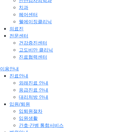
진단검사의학과
치과
헤어센터
웰에이징클리닉
의료진
전문센터
건강증진센터
고도비만 클리닉
진료협력센터
이용안내
진료안내
외래진료 안내
응급진료 안내
대리처방 안내
입원/퇴원
입퇴원절차
입원생활
간호·간병 통합서비스